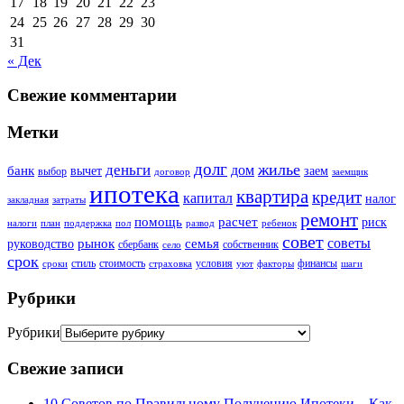
17
18
19
20
21
22
23
24
25
26
27
28
29
30
31
« Дек
Свежие комментарии
Метки
долг
жилье
деньги
дом
банк
вычет
заем
выбор
договор
заемщик
ипотека
квартира
кредит
капитал
налог
закладная
затраты
ремонт
помощь
расчет
риск
налоги
план
поддержка
пол
развод
ребенок
совет
советы
рынок
семья
руководство
сбербанк
собственник
село
срок
стиль
стоимость
условия
финансы
сроки
страховка
уют
факторы
шаги
Рубрики
Рубрики
Свежие записи
10 Советов по Правильному Получению Ипотеки – Как