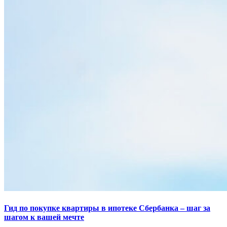
Гид по покупке квартиры в ипотеке Сбербанка – шаг за
шагом к вашей мечте