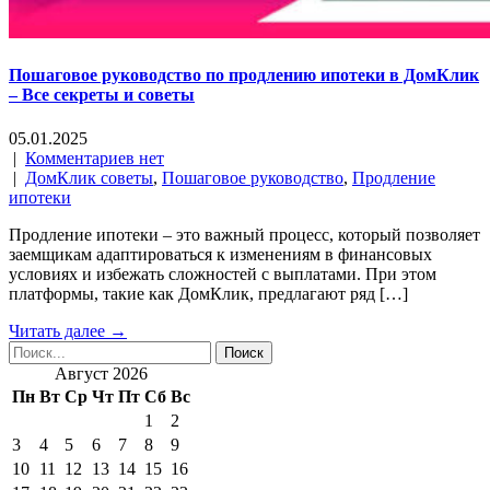
Пошаговое руководство по продлению ипотеки в ДомКлик
– Все секреты и советы
05.01.2025
|
Комментариев нет
|
ДомКлик советы
,
Пошаговое руководство
,
Продление
ипотеки
Продление ипотеки – это важный процесс, который позволяет
заемщикам адаптироваться к изменениям в финансовых
условиях и избежать сложностей с выплатами. При этом
платформы, такие как ДомКлик, предлагают ряд […]
Читать далее →
Август 2026
Пн
Вт
Ср
Чт
Пт
Сб
Вс
1
2
3
4
5
6
7
8
9
10
11
12
13
14
15
16