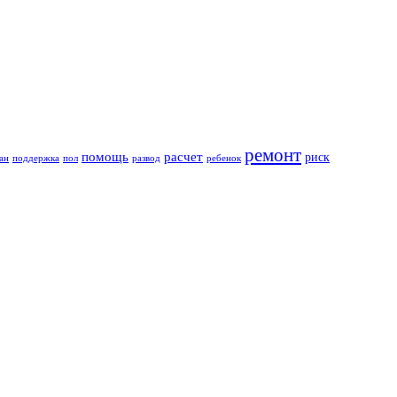
ремонт
помощь
расчет
риск
ан
поддержка
пол
развод
ребенок