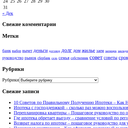
24
25
26
27
28
29
30
31
« Дек
Свежие комментарии
Метки
долг
жилье
деньги
дом
банк
вычет
заем
выбор
договор
заемщик
закладн
совет
сро
советы
рынок
семья
руководство
сбербанк
собственник
село
Рубрики
Рубрики
Свежие записи
10 Советов по Правильному Получению Ипотеки – Как 
Ипотека с господдержкой – сколько раз можно воспользов
Перепланировка квартиры – Пошаговое руководство по 
Где ипотека обретает выгоду – сравнение условий по ре
Возврат налога по ипотеке – пошаговое руководство для