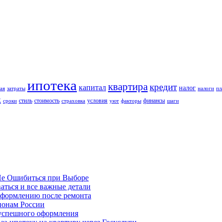
ипотека
квартира
кредит
капитал
налог
ая
затраты
налоги
пл
к
стиль
стоимость
условия
финансы
сроки
страховка
уют
факторы
шаги
Не Ошибиться при Выборе
аться и все важные детали
оформлению после ремонта
гионам России
 успешного оформления