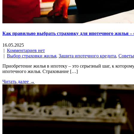
Как правильно выбрать страховку для ипотечного жилья –
16.05.2025
|
Комментариев нет
|
Выбор страховки жилья
,
Защита ипотечного кредита
,
Советы
Приобретение жилья в ипотеку – это серьезный шаг, к котором
ипотечного жилья. Страхование […]
Читать далее →