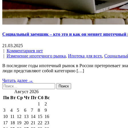
Социальный заемщик – кто это и как он меняет ипотечный
21.03.2025
|
Комментариев нет
|
Изменение ипотечного рынка
,
Ипотека для всех
,
Социальны
В последние годы ипотечный рынок в России претерпевает зна
люди представляют собой категорию […]
Читать далее →
Август 2026
Пн
Вт
Ср
Чт
Пт
Сб
Вс
1
2
3
4
5
6
7
8
9
10
11
12
13
14
15
16
17
18
19
20
21
22
23