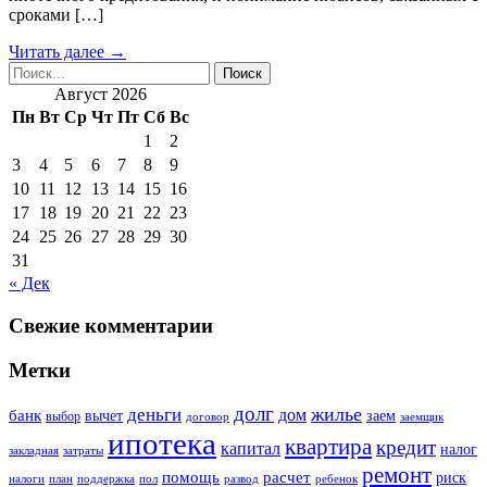
сроками […]
Читать далее →
Август 2026
Пн
Вт
Ср
Чт
Пт
Сб
Вс
1
2
3
4
5
6
7
8
9
10
11
12
13
14
15
16
17
18
19
20
21
22
23
24
25
26
27
28
29
30
31
« Дек
Свежие комментарии
Метки
долг
жилье
деньги
дом
банк
вычет
заем
выбор
договор
заемщик
ипотека
квартира
кредит
капитал
налог
закладная
затраты
ремонт
помощь
расчет
риск
налоги
план
поддержка
пол
развод
ребенок