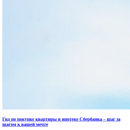
Гид по покупке квартиры в ипотеке Сбербанка – шаг за
шагом к вашей мечте