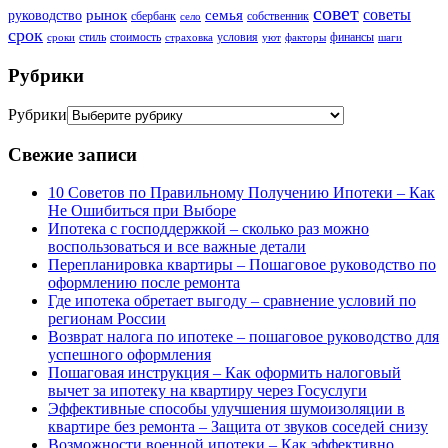
совет
советы
рынок
семья
руководство
сбербанк
собственник
село
срок
стиль
стоимость
условия
финансы
сроки
страховка
уют
факторы
шаги
Рубрики
Рубрики
Свежие записи
10 Советов по Правильному Получению Ипотеки – Как
Не Ошибиться при Выборе
Ипотека с господдержкой – сколько раз можно
воспользоваться и все важные детали
Перепланировка квартиры – Пошаговое руководство по
оформлению после ремонта
Где ипотека обретает выгоду – сравнение условий по
регионам России
Возврат налога по ипотеке – пошаговое руководство для
успешного оформления
Пошаговая инструкция – Как оформить налоговый
вычет за ипотеку на квартиру через Госуслуги
Эффективные способы улучшения шумоизоляции в
квартире без ремонта – Защита от звуков соседей снизу
Возможности военной ипотеки – Как эффективно