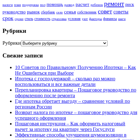
ремонт
помощь
расчет
риск
налоги
план
поддержка
пол
развод
ребенок
совет
советы
рынок
семья
руководство
сбербанк
собственник
село
срок
стиль
стоимость
условия
финансы
сроки
страховка
уют
факторы
шаги
Рубрики
Рубрики
Свежие записи
10 Советов по Правильному Получению Ипотеки – Как
Не Ошибиться при Выборе
Ипотека с господдержкой – сколько раз можно
воспользоваться и все важные детали
Перепланировка квартиры – Пошаговое руководство по
оформлению после ремонта
Где ипотека обретает выгоду – сравнение условий по
регионам России
Возврат налога по ипотеке – пошаговое руководство для
успешного оформления
Пошаговая инструкция – Как оформить налоговый
вычет за ипотеку на квартиру через Госуслуги
Эффективные способы улучшения шумоизоляции в