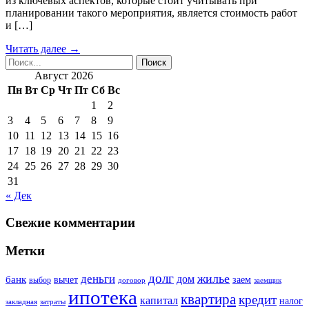
из ключевых аспектов, которые стоит учитывать при
планировании такого мероприятия, является стоимость работ
и […]
Читать далее →
Август 2026
Пн
Вт
Ср
Чт
Пт
Сб
Вс
1
2
3
4
5
6
7
8
9
10
11
12
13
14
15
16
17
18
19
20
21
22
23
24
25
26
27
28
29
30
31
« Дек
Свежие комментарии
Метки
долг
жилье
деньги
дом
банк
вычет
заем
выбор
договор
заемщик
ипотека
квартира
кредит
капитал
налог
закладная
затраты