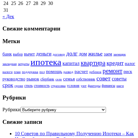
24
25
26
27
28
29
30
31
« Дек
Свежие комментарии
Метки
долг
жилье
деньги
дом
банк
вычет
заем
выбор
договор
заемщик
ипотека
квартира
кредит
капитал
налог
закладная
затраты
ремонт
помощь
расчет
риск
налоги
план
поддержка
пол
развод
ребенок
совет
советы
рынок
семья
руководство
сбербанк
собственник
село
срок
стиль
стоимость
условия
финансы
сроки
страховка
уют
факторы
шаги
Рубрики
Рубрики
Свежие записи
10 Советов по Правильному Получению Ипотеки – Как