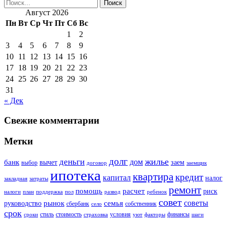
Август 2026
Пн
Вт
Ср
Чт
Пт
Сб
Вс
1
2
3
4
5
6
7
8
9
10
11
12
13
14
15
16
17
18
19
20
21
22
23
24
25
26
27
28
29
30
31
« Дек
Свежие комментарии
Метки
долг
жилье
деньги
дом
банк
вычет
заем
выбор
договор
заемщик
ипотека
квартира
кредит
капитал
налог
закладная
затраты
ремонт
помощь
расчет
риск
налоги
план
поддержка
пол
развод
ребенок
совет
советы
рынок
семья
руководство
сбербанк
собственник
село
срок
стиль
стоимость
условия
финансы
сроки
страховка
уют
факторы
шаги