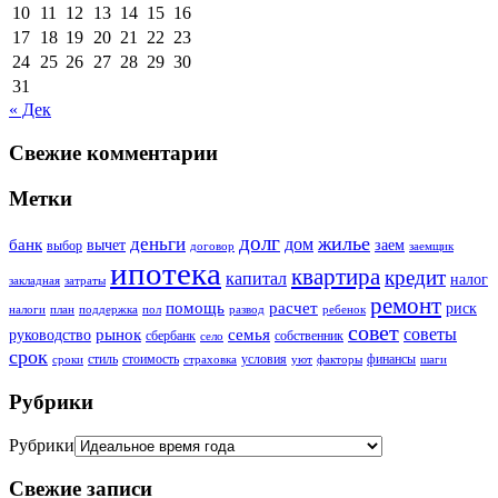
10
11
12
13
14
15
16
17
18
19
20
21
22
23
24
25
26
27
28
29
30
31
« Дек
Свежие комментарии
Метки
долг
жилье
деньги
дом
банк
вычет
заем
выбор
договор
заемщик
ипотека
квартира
кредит
капитал
налог
закладная
затраты
ремонт
помощь
расчет
риск
налоги
план
поддержка
пол
развод
ребенок
совет
советы
рынок
семья
руководство
сбербанк
собственник
село
срок
стиль
стоимость
условия
финансы
сроки
страховка
уют
факторы
шаги
Рубрики
Рубрики
Свежие записи