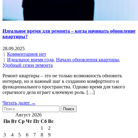
Идеальное время для ремонта – когда начинать обновление
квартиры?
28.09.2025
|
Комментариев нет
|
Идеальное время года
,
Начало обновления квартиры
,
Удобный сезон ремонта
Ремонт квартиры – это не только возможность обновить
интерьер, но и важный шаг к созданию комфортного и
функционального пространства. Однако время для такого
серьезного дела играет ключевую роль. […]
Читать далее →
Август 2026
Пн
Вт
Ср
Чт
Пт
Сб
Вс
1
2
3
4
5
6
7
8
9