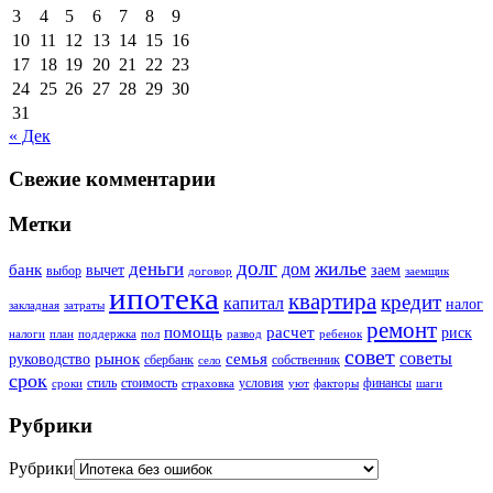
3
4
5
6
7
8
9
10
11
12
13
14
15
16
17
18
19
20
21
22
23
24
25
26
27
28
29
30
31
« Дек
Свежие комментарии
Метки
долг
жилье
деньги
дом
банк
вычет
заем
выбор
договор
заемщик
ипотека
квартира
кредит
капитал
налог
закладная
затраты
ремонт
помощь
расчет
риск
налоги
план
поддержка
пол
развод
ребенок
совет
советы
рынок
семья
руководство
сбербанк
собственник
село
срок
стиль
стоимость
условия
финансы
сроки
страховка
уют
факторы
шаги
Рубрики
Рубрики