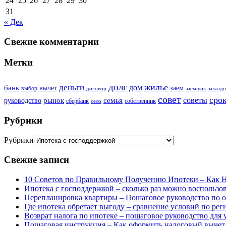
24
25
26
27
28
29
30
31
« Дек
Свежие комментарии
Метки
долг
жилье
деньги
дом
банк
вычет
заем
выбор
договор
заемщик
закладн
совет
сро
советы
рынок
семья
руководство
сбербанк
собственник
село
Рубрики
Рубрики
Свежие записи
10 Советов по Правильному Получению Ипотеки – Как 
Ипотека с господдержкой – сколько раз можно воспользов
Перепланировка квартиры – Пошаговое руководство по 
Где ипотека обретает выгоду – сравнение условий по ре
Возврат налога по ипотеке – пошаговое руководство для
Пошаговая инструкция – Как оформить налоговый вычет з