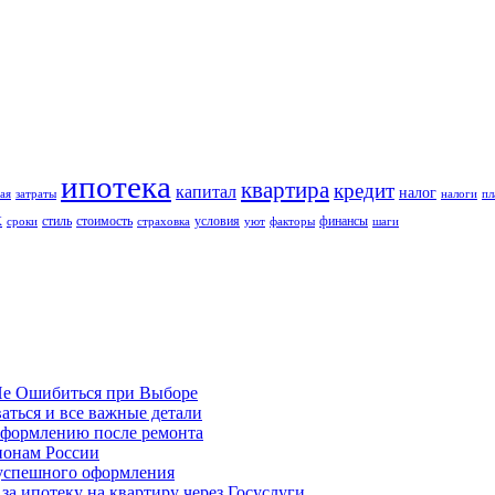
ипотека
квартира
кредит
капитал
налог
ая
затраты
налоги
пл
к
стиль
стоимость
условия
финансы
сроки
страховка
уют
факторы
шаги
Не Ошибиться при Выборе
аться и все важные детали
оформлению после ремонта
гионам России
 успешного оформления
а ипотеку на квартиру через Госуслуги