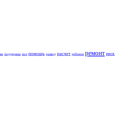
ремонт
помощь
расчет
риск
ан
поддержка
пол
развод
ребенок