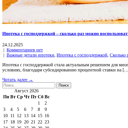
Ипотека с господдержкой – сколько раз можно воспользоват
24.12.2025
|
Комментариев нет
|
Важные детали ипотеки
,
Ипотека с господдержкой
,
Сколько 
Ипотека с господдержкой стала актуальным решением для мно
условиях, благодаря субсидированию процентной ставки на […
Читать далее →
Август 2026
Пн
Вт
Ср
Чт
Пт
Сб
Вс
1
2
3
4
5
6
7
8
9
10
11
12
13
14
15
16
17
18
19
20
21
22
23