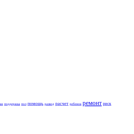
ремонт
помощь
расчет
риск
ан
поддержка
пол
развод
ребенок