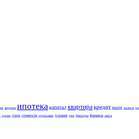
ипотека
квартира
кредит
капитал
налог
ая
затраты
налоги
пл
к
стиль
стоимость
условия
финансы
сроки
страховка
уют
факторы
шаги