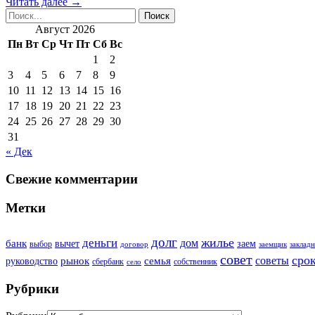
Читать далее →
Август 2026
Пн
Вт
Ср
Чт
Пт
Сб
Вс
1
2
3
4
5
6
7
8
9
10
11
12
13
14
15
16
17
18
19
20
21
22
23
24
25
26
27
28
29
30
31
« Дек
Свежие комментарии
Метки
долг
жилье
деньги
дом
банк
вычет
заем
выбор
договор
заемщик
закладн
совет
сро
советы
рынок
семья
руководство
сбербанк
собственник
село
Рубрики