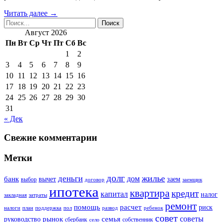
Читать далее →
Август 2026
Пн
Вт
Ср
Чт
Пт
Сб
Вс
1
2
3
4
5
6
7
8
9
10
11
12
13
14
15
16
17
18
19
20
21
22
23
24
25
26
27
28
29
30
31
« Дек
Свежие комментарии
Метки
долг
жилье
деньги
дом
банк
вычет
заем
выбор
договор
заемщик
ипотека
квартира
кредит
капитал
налог
закладная
затраты
ремонт
помощь
расчет
риск
налоги
план
поддержка
пол
развод
ребенок
совет
советы
рынок
семья
руководство
сбербанк
собственник
село