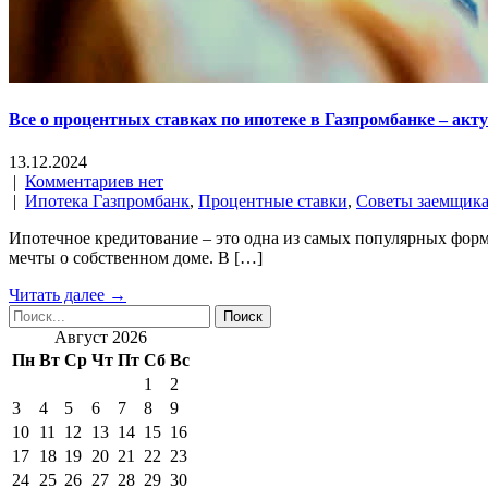
Все о процентных ставках по ипотеке в Газпромбанке – ак
13.12.2024
|
Комментариев нет
|
Ипотека Газпромбанк
,
Процентные ставки
,
Советы заемщик
Ипотечное кредитование – это одна из самых популярных фор
мечты о собственном доме. В […]
Читать далее →
Август 2026
Пн
Вт
Ср
Чт
Пт
Сб
Вс
1
2
3
4
5
6
7
8
9
10
11
12
13
14
15
16
17
18
19
20
21
22
23
24
25
26
27
28
29
30