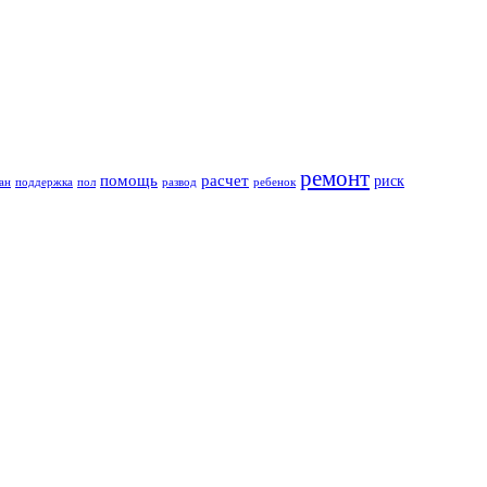
ремонт
помощь
расчет
риск
ан
поддержка
пол
развод
ребенок