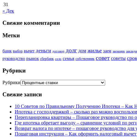
31
« Дек
Свежие комментарии
Метки
долг
жилье
деньги
дом
банк
вычет
заем
выбор
договор
заемщик
закладн
совет
сро
советы
рынок
семья
руководство
сбербанк
собственник
село
Рубрики
Рубрики
Свежие записи
10 Советов по Правильному Получению Ипотеки – Как 
Ипотека с господдержкой – сколько раз можно воспользов
Перепланировка квартиры – Пошаговое руководство по 
Где ипотека обретает выгоду – сравнение условий по ре
Возврат налога по ипотеке – пошаговое руководство для
Пошаговая инструкция – Как оформить налоговый вычет з