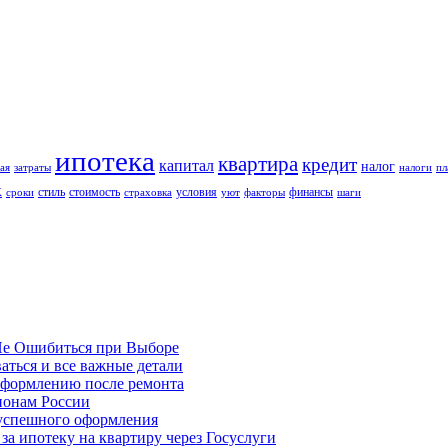
ипотека
квартира
кредит
капитал
налог
ая
затраты
налоги
пл
к
стиль
стоимость
условия
финансы
сроки
страховка
уют
факторы
шаги
Не Ошибиться при Выборе
аться и все важные детали
оформлению после ремонта
гионам России
 успешного оформления
а ипотеку на квартиру через Госуслуги