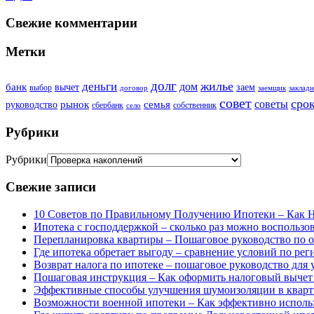
Свежие комментарии
Метки
долг
жилье
деньги
дом
банк
вычет
заем
выбор
договор
заемщик
закладн
совет
сро
советы
рынок
семья
руководство
сбербанк
собственник
село
Рубрики
Рубрики
Свежие записи
10 Советов по Правильному Получению Ипотеки – Как 
Ипотека с господдержкой – сколько раз можно воспользов
Перепланировка квартиры – Пошаговое руководство по 
Где ипотека обретает выгоду – сравнение условий по ре
Возврат налога по ипотеке – пошаговое руководство для
Пошаговая инструкция – Как оформить налоговый вычет з
Эффективные способы улучшения шумоизоляции в квартир
Возможности военной ипотеки – Как эффективно использ