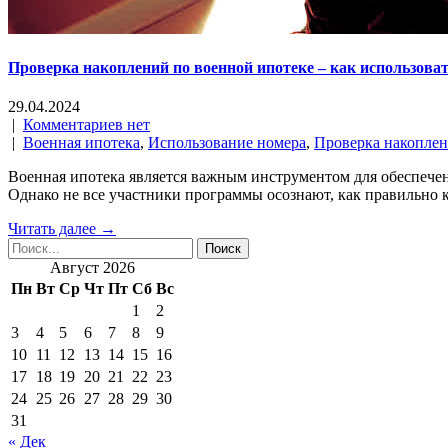
Проверка накоплений по военной ипотеке – как использова
29.04.2024
|
Комментариев нет
|
Военная ипотека
,
Использование номера
,
Проверка накопле
Военная ипотека является важным инструментом для обеспече
Однако не все участники программы осознают, как правильно 
Читать далее →
Август 2026
Пн
Вт
Ср
Чт
Пт
Сб
Вс
1
2
3
4
5
6
7
8
9
10
11
12
13
14
15
16
17
18
19
20
21
22
23
24
25
26
27
28
29
30
31
« Дек