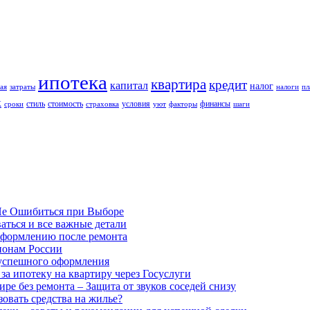
ипотека
квартира
кредит
капитал
налог
ая
затраты
налоги
пл
к
стиль
стоимость
условия
финансы
сроки
страховка
уют
факторы
шаги
Не Ошибиться при Выборе
аться и все важные детали
оформлению после ремонта
гионам России
 успешного оформления
а ипотеку на квартиру через Госуслуги
е без ремонта – Защита от звуков соседей снизу
овать средства на жилье?