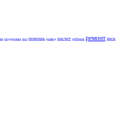
ремонт
помощь
расчет
риск
ан
поддержка
пол
развод
ребенок