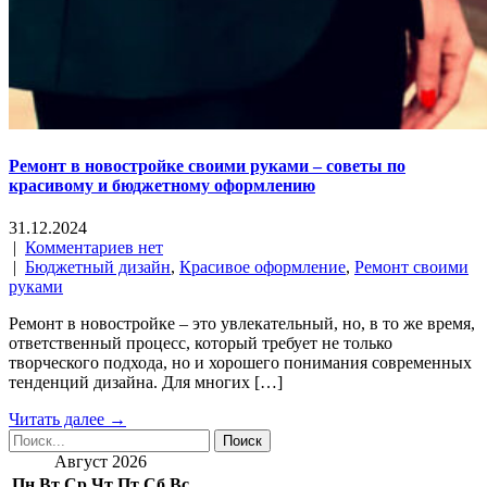
Ремонт в новостройке своими руками – советы по
красивому и бюджетному оформлению
31.12.2024
|
Комментариев нет
|
Бюджетный дизайн
,
Красивое оформление
,
Ремонт своими
руками
Ремонт в новостройке – это увлекательный, но, в то же время,
ответственный процесс, который требует не только
творческого подхода, но и хорошего понимания современных
тенденций дизайна. Для многих […]
Читать далее →
Август 2026
Пн
Вт
Ср
Чт
Пт
Сб
Вс