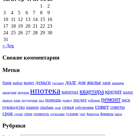
1
2
3
4
5
6
7
8
9
10
11
12
13
14
15
16
17
18
19
20
21
22
23
24
25
26
27
28
29
30
31
« Дек
Свежие комментарии
Метки
долг
жилье
деньги
дом
банк
вычет
заем
выбор
договор
заемщик
ипотека
квартира
кредит
капитал
налог
закладная
затраты
ремонт
помощь
расчет
риск
налоги
план
поддержка
пол
развод
ребенок
совет
советы
рынок
семья
руководство
сбербанк
собственник
село
срок
стиль
стоимость
условия
финансы
сроки
страховка
уют
факторы
шаги
Рубрики