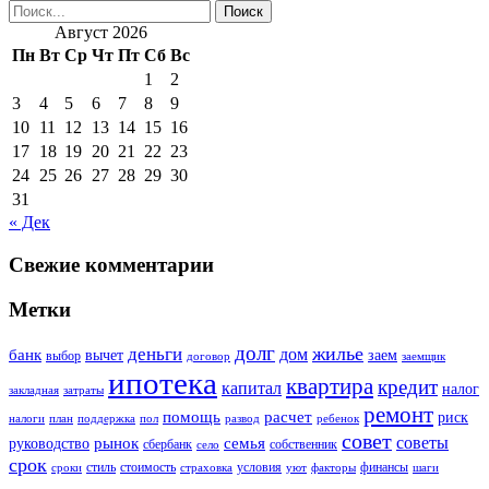
Август 2026
Пн
Вт
Ср
Чт
Пт
Сб
Вс
1
2
3
4
5
6
7
8
9
10
11
12
13
14
15
16
17
18
19
20
21
22
23
24
25
26
27
28
29
30
31
« Дек
Свежие комментарии
Метки
долг
жилье
деньги
дом
банк
вычет
заем
выбор
договор
заемщик
ипотека
квартира
кредит
капитал
налог
закладная
затраты
ремонт
помощь
расчет
риск
налоги
план
поддержка
пол
развод
ребенок
совет
советы
рынок
семья
руководство
сбербанк
собственник
село
срок
стиль
стоимость
условия
финансы
сроки
страховка
уют
факторы
шаги