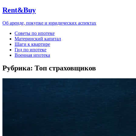
Rent&Buy
Об аренде, покупке и юридических аспектах
Советы по ипотеке
Материнский капитал
Шаги к квартире
Гид по ипотеке
Военная ипотека
Рубрика:
Топ страховщиков