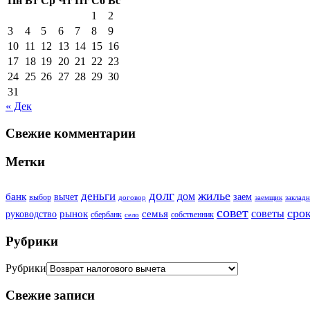
Пн
Вт
Ср
Чт
Пт
Сб
Вс
1
2
3
4
5
6
7
8
9
10
11
12
13
14
15
16
17
18
19
20
21
22
23
24
25
26
27
28
29
30
31
« Дек
Свежие комментарии
Метки
долг
жилье
деньги
дом
банк
вычет
заем
выбор
договор
заемщик
закладн
совет
сро
советы
рынок
семья
руководство
сбербанк
собственник
село
Рубрики
Рубрики
Свежие записи