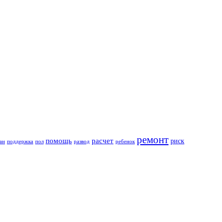
ремонт
помощь
расчет
риск
ан
поддержка
пол
развод
ребенок