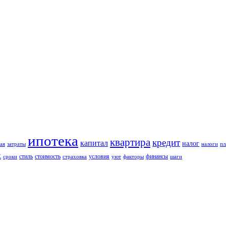
ипотека
квартира
кредит
капитал
налог
ая
затраты
налоги
пл
к
стиль
стоимость
условия
финансы
сроки
страховка
уют
факторы
шаги