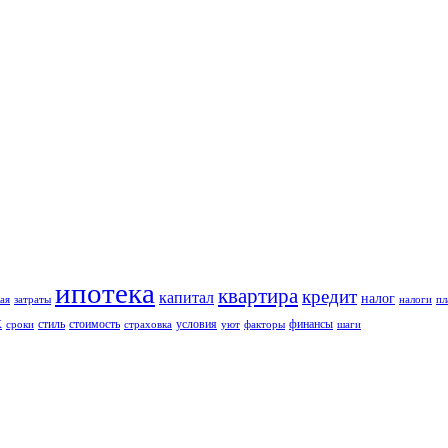
ипотека
квартира
кредит
капитал
налог
ая
затраты
налоги
пл
к
стиль
стоимость
условия
финансы
сроки
страховка
уют
факторы
шаги