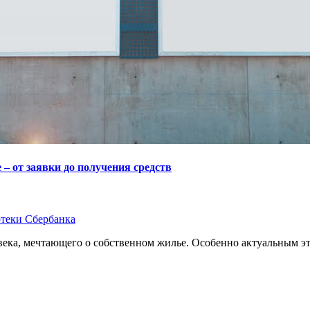
– от заявки до получения средств
теки Сбербанка
ека, мечтающего о собственном жилье. Особенно актуальным эт