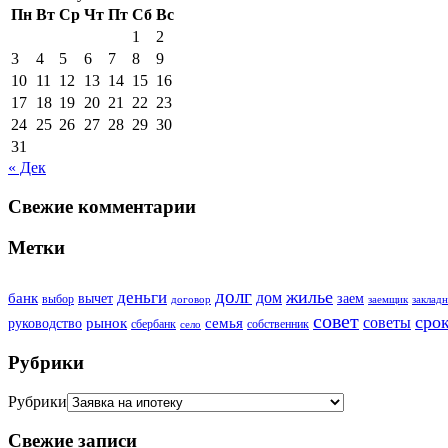
Пн
Вт
Ср
Чт
Пт
Сб
Вс
1
2
3
4
5
6
7
8
9
10
11
12
13
14
15
16
17
18
19
20
21
22
23
24
25
26
27
28
29
30
31
« Дек
Свежие комментарии
Метки
долг
жилье
деньги
дом
банк
вычет
заем
выбор
договор
заемщик
закладн
совет
сро
советы
рынок
семья
руководство
сбербанк
собственник
село
Рубрики
Рубрики
Свежие записи