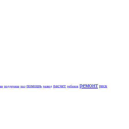
ремонт
помощь
расчет
риск
ан
поддержка
пол
развод
ребенок