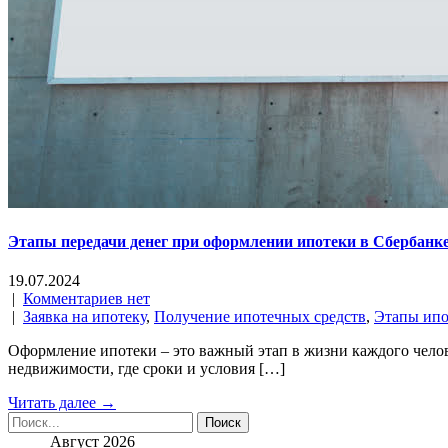
Этапы передачи денег при оформлении ипотеки в Сбербанке 
19.07.2024
|
Комментариев нет
|
Заявка на ипотеку
,
Получение ипотечных средств
,
Этапы ипо
Оформление ипотеки – это важный этап в жизни каждого челов
недвижимости, где сроки и условия […]
Читать далее →
Август 2026