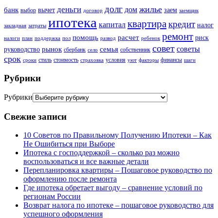
долг
жилье
деньги
дом
банк
вычет
заем
выбор
договор
заемщик
ипотека
квартира
кредит
капитал
налог
закладная
затраты
ремонт
помощь
расчет
риск
налоги
план
поддержка
пол
развод
ребенок
совет
советы
рынок
семья
руководство
сбербанк
собственник
село
срок
стиль
стоимость
условия
финансы
сроки
страховка
уют
факторы
шаги
Рубрики
Рубрики
Свежие записи
10 Советов по Правильному Получению Ипотеки – Как
Не Ошибиться при Выборе
Ипотека с господдержкой – сколько раз можно
воспользоваться и все важные детали
Перепланировка квартиры – Пошаговое руководство по
оформлению после ремонта
Где ипотека обретает выгоду – сравнение условий по
регионам России
Возврат налога по ипотеке – пошаговое руководство для
успешного оформления