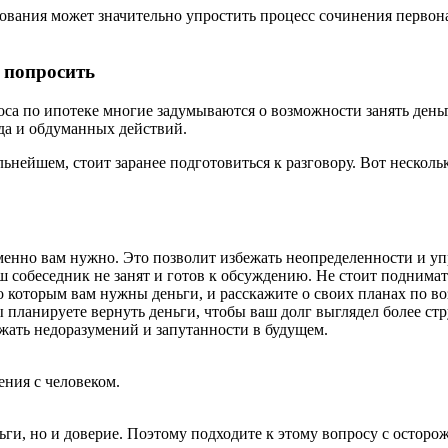
вания может значительно упростить процесс сочинения первонач
 попросить
са по ипотеке многие задумываются о возможности занять деньг
ода и обдуманных действий.
нейшем, стоит заранее подготовиться к разговору. Вот несколь
менно вам нужно. Это позволит избежать неопределенности и уп
ш собеседник не занят и готов к обсуждению. Не стоит поднимат
которым вам нужны деньги, и расскажите о своих планах по во
ы планируете вернуть деньги, чтобы ваш долг выглядел более с
ать недоразумений и запутанности в будущем.
ния с человеком.
ньги, но и доверие. Поэтому подходите к этому вопросу с остор