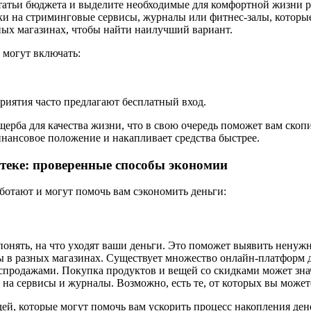
татьи бюджета и выделите необходимые для комфортной жизни р
и на стриминговые сервисы, журналы или фитнес-залы, которые
ных магазинах, чтобы найти наилучший вариант.
 могут включать:
риятия часто предлагают бесплатный вход.
щерба для качества жизни, что в свою очередь поможет вам ско
нансовое положение и накапливает средства быстрее.
отеке: проверенные способы экономии
ботают и могут помочь вам сэкономить деньги:
онять, на что уходят ваши деньги. Это поможет выявить ненужн
 в разных магазинах. Существует множество онлайн-платформ д
спродажами. Покупка продуктов и вещей со скидками может зна
на сервисы и журналы. Возможно, есть те, от которых вы можете
ей, которые могут помочь вам ускорить процесс накопления ден