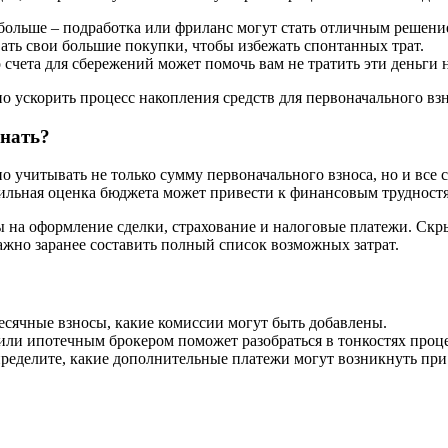
больше – подработка или фриланс могут стать отличным решени
ать свои большие покупки, чтобы избежать спонтанных трат.
счета для сбережений может помочь вам не тратить эти деньги 
о ускорить процесс накопления средств для первоначального взн
знать?
учитывать не только сумму первоначального взноса, но и все 
вильная оценка бюджета может привести к финансовым трудност
ы на оформление сделки, страхование и налоговые платежи. Скр
важно заранее составить полный список возможных затрат.
есячные взносы, какие комиссии могут быть добавлены.
или ипотечным брокером поможет разобраться в тонкостях проце
ределите, какие дополнительные платежи могут возникнуть при