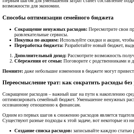
Первым шагом для уменьшения затрат станет составление подро
возможности для экономии.
Способы оптимизации семейного бюджета
Сокращение ненужных расходов:
Пересмотрите свои пр
развлекательные сервисы.
Покупка по акциям:
Используйте скидки и акции, чтобы
Переработка бюджета:
Разработайте новый бюджет, выде
Дополнительный доход:
Рассмотрите возможность получ
Сбережения от семьи:
Поговорите с родственниками и др
Помните:
даже небольшие изменения в бюджете могут привести 
Переосмысление трат: как сократить расходы без
Сокращение расходов – важный шаг на пути к накоплению сред
оптимизировать семейный бюджет. Уменьшение ненужных расход
осознанному отношению к финансам.
Одним из первых шагов к снижению расходов является тщатель
Существуют разные подходы к этой задаче, вот некоторые из ни
Создание списка расходов:
записывайте каждую статью ра