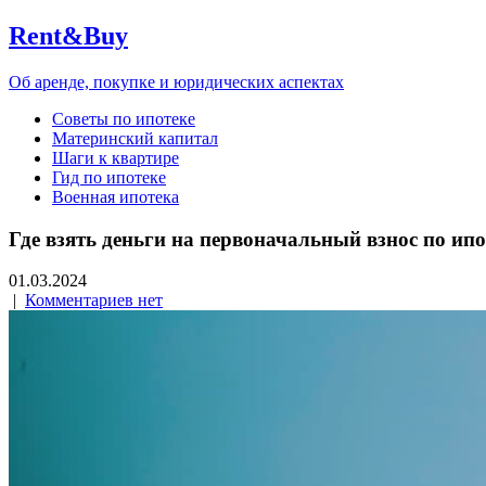
Rent&Buy
Об аренде, покупке и юридических аспектах
Советы по ипотеке
Материнский капитал
Шаги к квартире
Гид по ипотеке
Военная ипотека
Где взять деньги на первоначальный взнос по ипо
01.03.2024
|
Комментариев нет