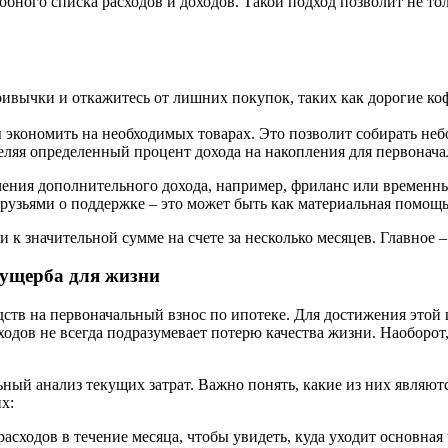
бного списка расходов и доходов. Такой подход позволит не то
ивычки и откажитесь от лишних покупок, таких как дорогие коф
 экономить на необходимых товарах. Это позволит собирать неб
ляя определенный процент дохода на накопления для первоначал
ения дополнительного дохода, например, фриланс или временны
узьями о поддержке – это может быть как материальная помощь,
к значительной сумме на счете за несколько месяцев. Главное 
 ущерба для жизни
ств на первоначальный взнос по ипотеке. Для достижения этой
ов не всегда подразумевает потерю качества жизни. Наоборот,
ный анализ текущих затрат. Важно понять, какие из них являют
х:
сходов в течение месяца, чтобы увидеть, куда уходит основная 