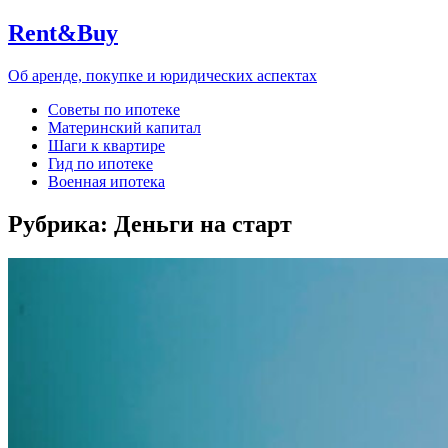
Rent&Buy
Об аренде, покупке и юридических аспектах
Советы по ипотеке
Материнский капитал
Шаги к квартире
Гид по ипотеке
Военная ипотека
Рубрика:
Деньги на старт