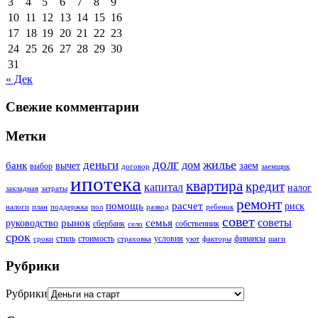
3
4
5
6
7
8
9
10
11
12
13
14
15
16
17
18
19
20
21
22
23
24
25
26
27
28
29
30
31
« Дек
Свежие комментарии
Метки
долг
жилье
деньги
дом
банк
вычет
заем
выбор
договор
заемщик
ипотека
квартира
кредит
капитал
налог
закладная
затраты
ремонт
помощь
расчет
риск
налоги
план
поддержка
пол
развод
ребенок
совет
советы
рынок
семья
руководство
сбербанк
собственник
село
срок
стиль
стоимость
условия
финансы
сроки
страховка
уют
факторы
шаги
Рубрики
Рубрики