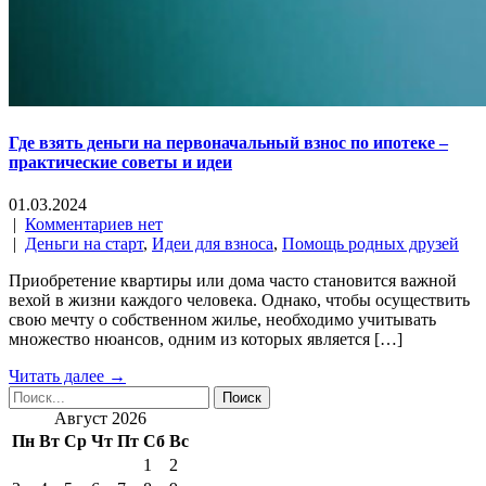
Где взять деньги на первоначальный взнос по ипотеке –
практические советы и идеи
01.03.2024
|
Комментариев нет
|
Деньги на старт
,
Идеи для взноса
,
Помощь родных друзей
Приобретение квартиры или дома часто становится важной
вехой в жизни каждого человека. Однако, чтобы осуществить
свою мечту о собственном жилье, необходимо учитывать
множество нюансов, одним из которых является […]
Читать далее →
Август 2026
Пн
Вт
Ср
Чт
Пт
Сб
Вс
1
2