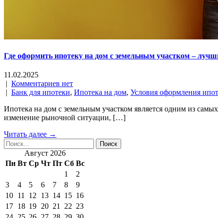
Где оформить ипотеку на дом с земельным участком – лучш
11.02.2025
|
Комментариев нет
|
Банк для ипотеки
,
Ипотека на дом
,
Условия оформления ипо
Ипотека на дом с земельным участком является одним из самы
изменение рыночной ситуации, […]
Читать далее →
Август 2026
Пн
Вт
Ср
Чт
Пт
Сб
Вс
1
2
3
4
5
6
7
8
9
10
11
12
13
14
15
16
17
18
19
20
21
22
23
24
25
26
27
28
29
30