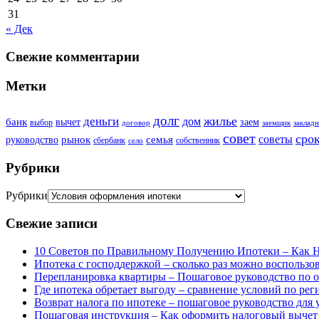
31
« Дек
Свежие комментарии
Метки
долг
жилье
деньги
дом
банк
вычет
заем
выбор
договор
заемщик
закладн
совет
сро
советы
рынок
семья
руководство
сбербанк
собственник
село
Рубрики
Рубрики
Свежие записи
10 Советов по Правильному Получению Ипотеки – Как 
Ипотека с господдержкой – сколько раз можно воспользов
Перепланировка квартиры – Пошаговое руководство по 
Где ипотека обретает выгоду – сравнение условий по ре
Возврат налога по ипотеке – пошаговое руководство для
Пошаговая инструкция – Как оформить налоговый вычет з