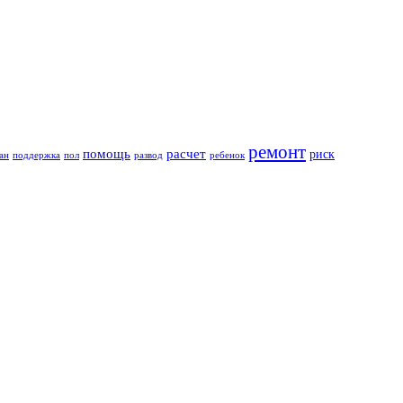
ремонт
помощь
расчет
риск
ан
поддержка
пол
развод
ребенок