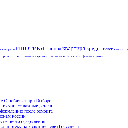
ипотека
квартира
кредит
капитал
налог
ая
затраты
налоги
пл
к
стиль
стоимость
условия
финансы
сроки
страховка
уют
факторы
шаги
Не Ошибиться при Выборе
аться и все важные детали
оформлению после ремонта
гионам России
 успешного оформления
а ипотеку на квартиру через Госуслуги